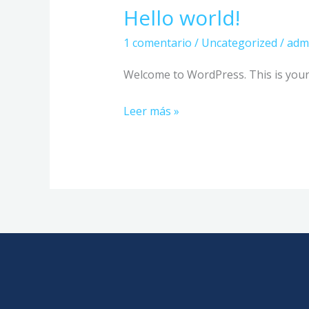
Hello world!
Hello
world!
1 comentario
/
Uncategorized
/
adm
Welcome to WordPress. This is your fi
Leer más »