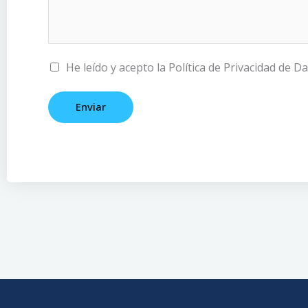
C
He leído y acepto la Política de Privacidad de Da
a
s
Enviar
i
l
l
a
s
d
e
v
e
r