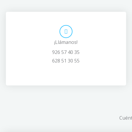
¡Llámanos!
926 57 40 35
628 51 30 55
Cuént