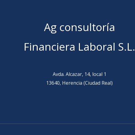
i
f
Ag consultoría
i
c
a
Financiera Laboral S.L
c
i
ó
Avda. Alcazar, 14, local 1
n
13640, Herencia (Ciudad Real)
*